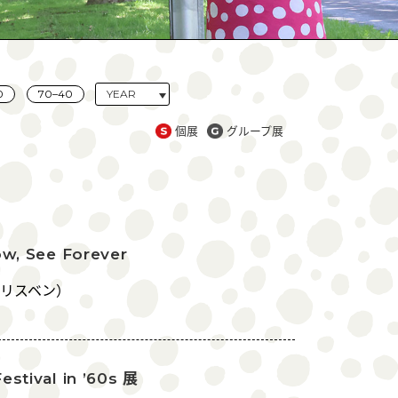
0
70–40
個展
グループ展
w, See Forever
リスベン）
tival in ’60s 展