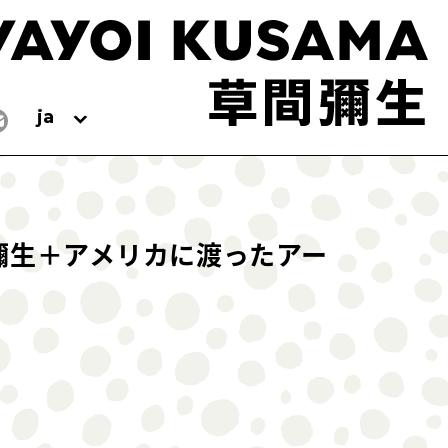
ja
彌生＋アメリカに渡ったアー