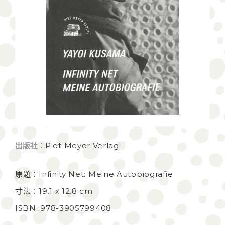
出版社：
Piet Meyer Verlag
原題：Infinity Net: Meine Autobiografie
寸法：19.1 x 12.8 cm
ISBN: 978-3905799408